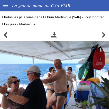

La galerie photo du CSA EMB
Photos les plus vues dans l'album
Martinique
[9/46]
-
Tout montrer
Plongées
/
Martinique


