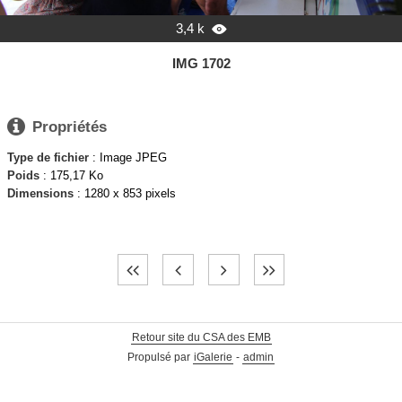
3,4 k

IMG 1702

Propriétés
Type de fichier
: Image JPEG
Poids
: 175,17 Ko
Dimensions
: 1280 x 853 pixels
Retour site du CSA des EMB
Propulsé par
iGalerie
-
admin