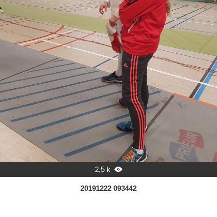
2,5 k

20191222 093442