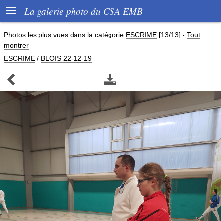

La galerie photo du CSA EMB
Photos les plus vues dans la catégorie
ESCRIME
[13/13]
-
Tout
montrer
ESCRIME
/
BLOIS 22-12-19

