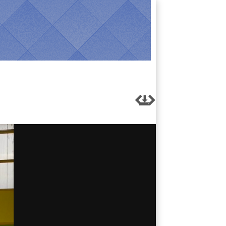


