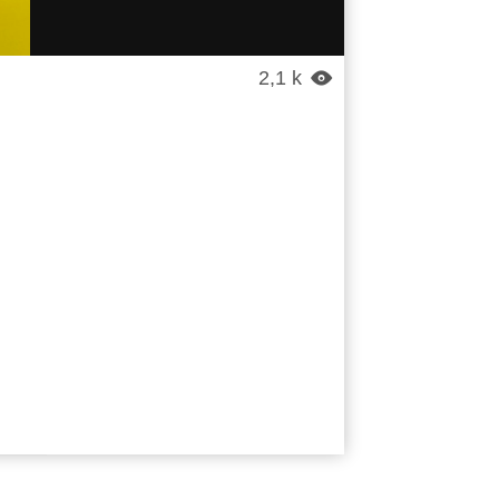
2,1 k
