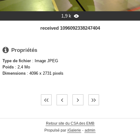
1,9 k

received 1096092338247404

Propriétés
Type de fichier
: Image JPEG
Poids
: 2,4 Mo
Dimensions
: 4096 x 2731 pixels
Retour site du CSA des EMB
Propulsé par
iGalerie
-
admin