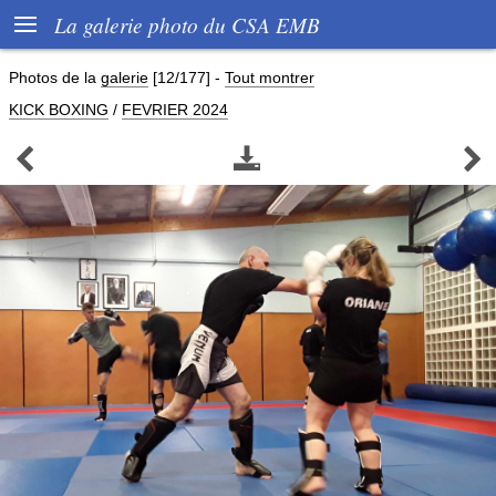

La galerie photo du CSA EMB
Photos de la
galerie
[12/177]
-
Tout montrer
KICK BOXING
/
FEVRIER 2024


