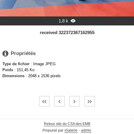
1,8 k

received 322372367162955

Propriétés
Type de fichier
: Image JPEG
Poids
: 151,45 Ko
Dimensions
: 2048 x 1536 pixels
Retour site du CSA des EMB
Propulsé par
iGalerie
-
admin