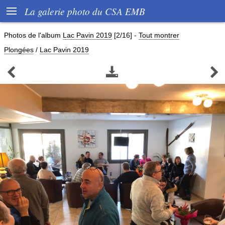

La galerie photo du CSA EMB
Photos de l'album
Lac Pavin 2019
[2/16]
-
Tout montrer
Plongées
/
Lac Pavin 2019


