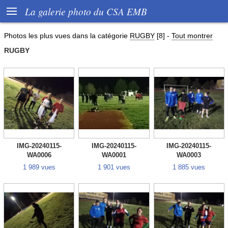

La galerie photo du CSA EMB
Photos les plus vues dans la catégorie
RUGBY
[8]
-
Tout montrer
RUGBY
IMG-20240115-
IMG-20240115-
IMG-20240115-
WA0006
WA0001
WA0003
1 989 vues
1 901 vues
1 885 vues