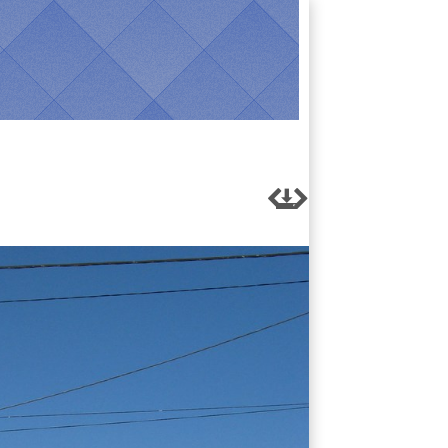


