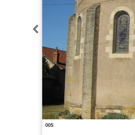

005