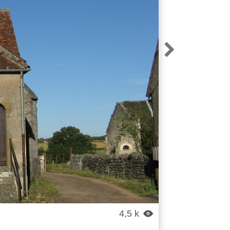

4,5 k
