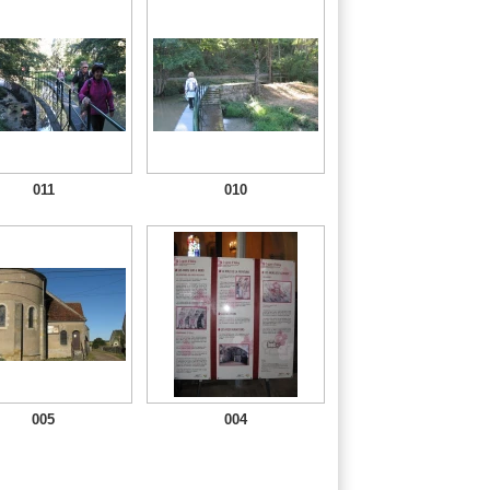
011
010
005
004