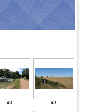
017
016