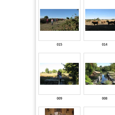
015
014
009
008