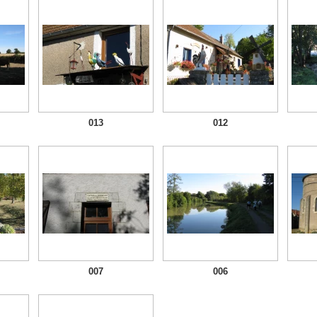
013
012
007
006