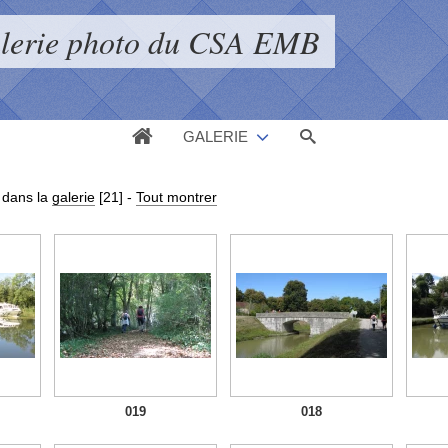
alerie photo du CSA EMB
GALERIE
dans la
galerie
[21]
-
Tout montrer
019
018