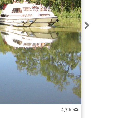

4,7 k
