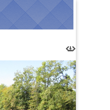


