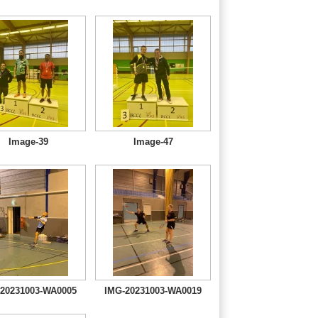
Image-39
Image-47
20231003-WA0005
IMG-20231003-WA0019